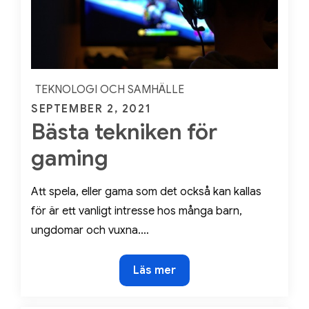
TEKNOLOGI OCH SAMHÄLLE
Posted
SEPTEMBER 2, 2021
Bästa tekniken för
on
gaming
Att spela, eller gama som det också kan kallas
för är ett vanligt intresse hos många barn,
ungdomar och vuxna.…
Bästa
Läs mer
tekniken
för