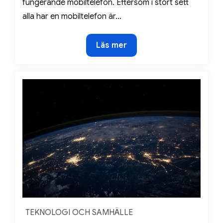
fungerande mobiltelefon. Eftersom i stort sett
alla har en mobiltelefon är…
Bästa
Läs mer
tekniken
till
din
mobiltelefon
TEKNOLOGI OCH SAMHÄLLE