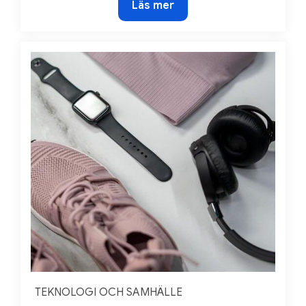
Teknikutveckling
Läs mer
gör
ett
bättre
hem
TEKNOLOGI OCH SAMHÄLLE