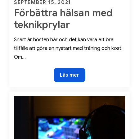
Posted
SEPTEMBER 15, 2021
Förbättra hälsan med
on
teknikprylar
Snart är hösten här och det kan vara ett bra
tillfälle att göra en nystart med träning och kost.
Om…
Förbättra
Läs mer
hälsan
med
teknikprylar