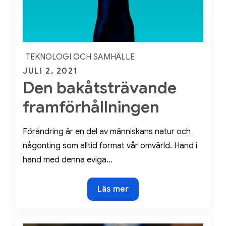
TEKNOLOGI OCH SAMHÄLLE
Posted
JULI 2, 2021
Den bakåtsträvande
on
framförhållningen
Förändring är en del av människans natur och
någonting som alltid format vår omvärld. Hand i
hand med denna eviga…
Den
Läs mer
bakåtsträvande
framförhållningen