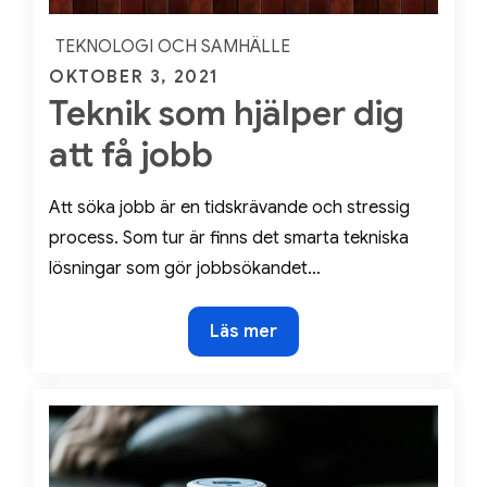
TEKNOLOGI OCH SAMHÄLLE
Posted
OKTOBER 3, 2021
Teknik som hjälper dig
on
att få jobb
Att söka jobb är en tidskrävande och stressig
process. Som tur är finns det smarta tekniska
lösningar som gör jobbsökandet…
Teknik
Läs mer
som
hjälper
dig
att
få