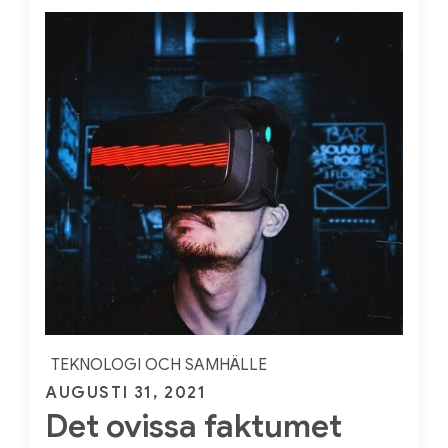
gaming
TEKNOLOGI OCH SAMHÄLLE
Posted
AUGUSTI 31, 2021
Det ovissa faktumet
on