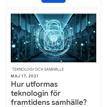
ovisst
faktum
TEKNOLOGI OCH SAMHÄLLE
Posted
MAJ 17, 2021
Hur utformas
on
teknologin för
framtidens samhälle?