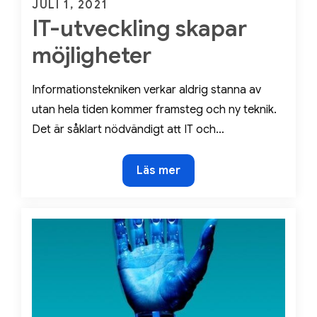
Posted
JULI 1, 2021
IT-utveckling skapar
on
möjligheter
Informationstekniken verkar aldrig stanna av
utan hela tiden kommer framsteg och ny teknik.
Det är såklart nödvändigt att IT och…
IT-
Läs mer
utveckling
skapar
möjligheter