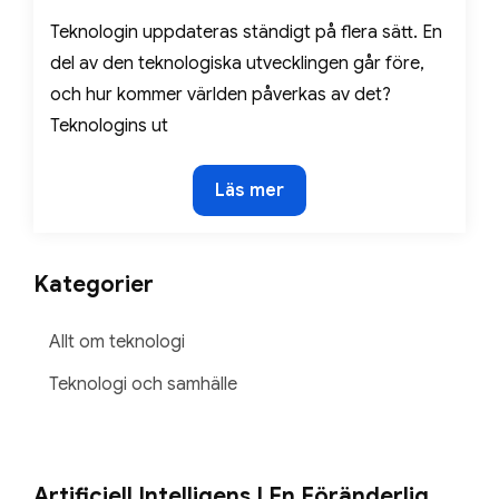
Teknologin uppdateras ständigt på flera sätt. En
del av den teknologiska utvecklingen går före,
och hur kommer världen påverkas av det?
Teknologins ut
Hur
Läs mer
utformas
teknologin
för
Kategorier
framtidens
samhälle?
Allt om teknologi
Teknologi och samhälle
Artificiell Intelligens I En Föränderlig