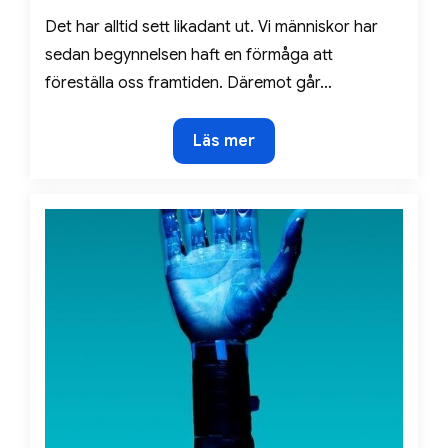
Det har alltid sett likadant ut. Vi människor har
sedan begynnelsen haft en förmåga att
föreställa oss framtiden. Däremot går…
Det
Läs mer
ovissa
faktumet