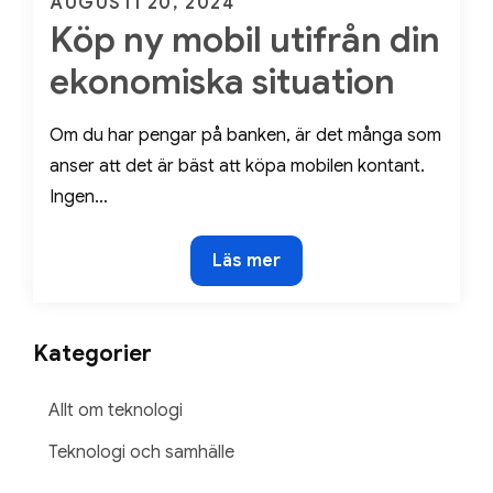
Posted
AUGUSTI 20, 2024
Köp ny mobil utifrån din
on
ekonomiska situation
Om du har pengar på banken, är det många som
anser att det är bäst att köpa mobilen kontant.
Ingen…
Köp
Läs mer
ny
mobil
utifrån
Kategorier
din
ekonomiska
Allt om teknologi
situation
Teknologi och samhälle