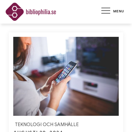
Skip
MENU
to
bibliophilia.se
Allt om teknologi och
content
framtidens samhälle!
TEKNOLOGI OCH SAMHÄLLE