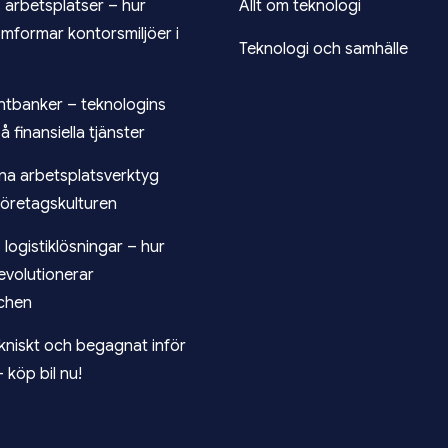
 arbetsplatser – hur
Allt om teknologi
omformar kontorsmiljöer i
Teknologi och samhälle
antbanker – teknologins
 finansiella tjänster
vna arbetsplatsverktyg
företagskulturen
logistiklösningar – hur
evolutionerar
chen
ekniskt och begagnat inför
 köp bil nu!