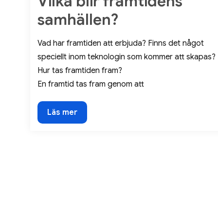
Vilka blir framtidens
samhällen?
Vad har framtiden att erbjuda? Finns det något
speciellt inom teknologin som kommer att skapas?
Hur tas framtiden fram?
En framtid tas fram genom att
Vilka
Läs mer
blir
framtidens
samhällen?