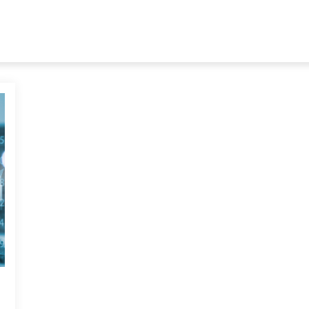
e
ramtidens samhälle!