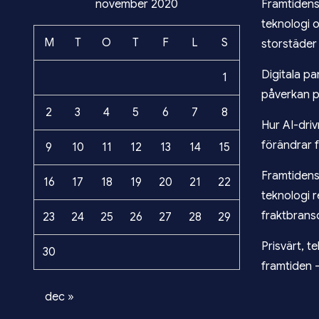
november 2020
Framtidens
teknologi 
M
T
O
T
F
L
S
storstäder
Digitala p
1
påverkan på
2
3
4
5
6
7
8
Hur AI-dri
förändrar 
9
10
11
12
13
14
15
Framtidens 
16
17
18
19
20
21
22
teknologi r
fraktbrans
23
24
25
26
27
28
29
Prisvärt, t
30
framtiden –
dec »